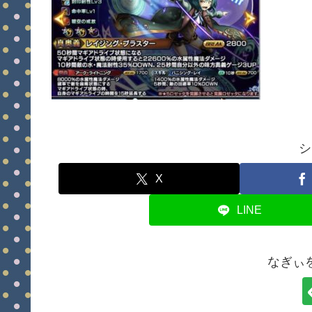
シ
X
LINE
なぎぃ