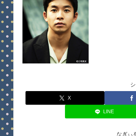
シ
X
LINE
なぎぃ