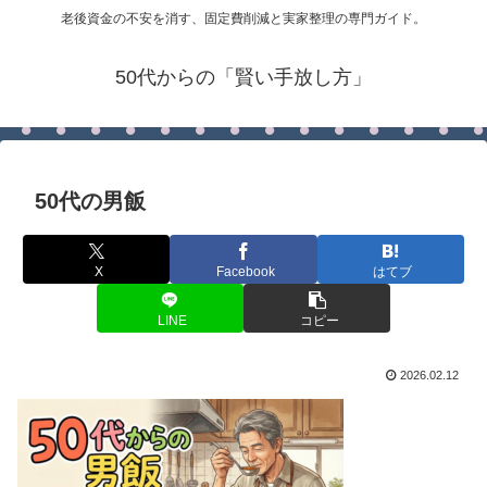
老後資金の不安を消す、固定費削減と実家整理の専門ガイド。
50代からの「賢い手放し方」
50代の男飯
X
Facebook
はてブ
LINE
コピー
2026.02.12