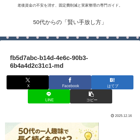
老後資金の不安を消す、固定費削減と実家整理の専門ガイド。
50代からの「賢い手放し方」
fb5d7abc-b14d-4e6c-90b3-
6b4a4d2c31c1-md
X
Facebook
はてブ
LINE
コピー
2025.12.16