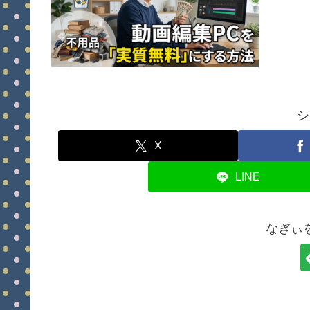
シ
X
LINE
なぎぃ