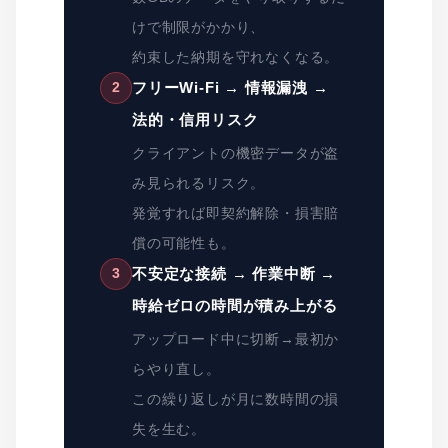
けで制限がかかり、
約束した納期を守れなくなる。
フリーWi-Fi → 情報漏洩 →
2
法的・信用リスク
クライアントの機密データが盗
み見られるリスク。
発覚すれば即契約解除・損害賠
償の可能性も。
不安定な接続 → 作業中断 →
3
時給ゼロの時間が積み上がる
アップロード中に切断→最初か
らやり直し。
この繰り返しが月に数時間の損
失を生む。