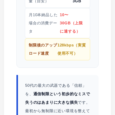
量（目安）
3GB
月10本納品した
10〜
場合の消費デー
30GB（上限
タ
に達する）
制限後のアップ
128kbps（実質
ロード速度
使用不可）
50代の最大の武器である「信頼」
を、
通信制限という初歩的なミスで
失うのはあまりに大きな損失
です。
最初から無制限に近い環境を整えて