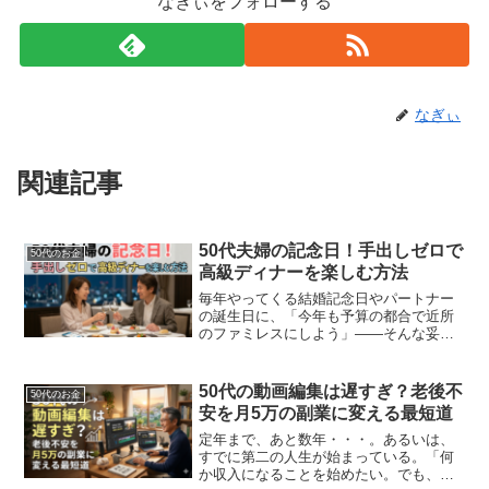
なぎぃをフォローする
なぎぃ
関連記事
50代夫婦の記念日！手出しゼロで
50代のお金
高級ディナーを楽しむ方法
毎年やってくる結婚記念日やパートナー
の誕生日に、「今年も予算の都合で近所
のファミレスにしよう」——そんな妥協
を、何年続けてきましたか？老後資金や
日々の生活費に一切手をつけずに、夫婦
で高級レストランのフルコースを楽しむ
50代の動画編集は遅すぎ？老後不
50代のお金
方法があります。答えはシ...
安を月5万の副業に変える最短道
定年まで、あと数年・・・。あるいは、
すでに第二の人生が始まっている。「何
か収入になることを始めたい。でも、自