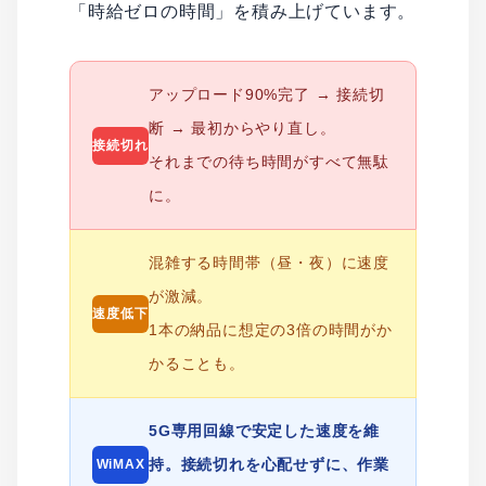
「時給ゼロの時間」を積み上げています。
アップロード90%完了 → 接続切
断 → 最初からやり直し。
接続切れ
それまでの待ち時間がすべて無駄
に。
混雑する時間帯（昼・夜）に速度
が激減。
速度低下
1本の納品に想定の3倍の時間がか
かることも。
5G専用回線で安定した速度を維
持。接続切れを心配せずに、作業
WiMAX