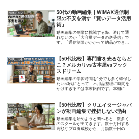
分にできることなんてあるだろうか？」
そう感じているなら、この先を絶対に読
み飛ばさないでください。50代以降の人
50代の動画編集｜WiMAX通信制
50代のお金
が「動画編集」を始める...
限の不安を消す「賢いデータ活用
術」
動画編集の副業に挑戦する際、避けて通
れないのが「大容量データの送受信」で
す。「通信制限がかかって納品ができな
くなったらどうしよう」——この不安を
抱える50代の方は少なくありません。
BIGLOBE WiMAX +5Gを最大限に活用
【50代比較】専門書を売るならど
50代のお金
し、ストレス...
こ？メルカリvs古本屋vsブック
スドリーム
動画編集の学習時間を1分でも多く確保し
たい50代にとって、不用品整理に時間を
かけすぎるのは本末転倒です。本棚に並
ぶ専門書を「どう売るか」で、手元に残
る現金と、失う時間のバランスが大きく
変わります。代表的な3つの方法を比較
【50代比較】クリエイタージャパ
50代のお金
し、最も賢い選択肢を...
ンが動画編集で挫折しない理由
動画編集を始めようと調べると、数多く
のスクールが出てきます。数十万円する
高額なプロ養成校から、月額数千円のオ
ンラインサロンまで、選択肢が多すぎて
50代の初心者は混乱してしまいがちで