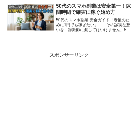
す。なぜ、多くの50代が最終的に「クリ
50代のスマホ副業は安全第一！隙
50代のお金
エイタージャパン」に行...
間時間で確実に稼ぐ始め方
50代のスマホ副業 安全ガイド「老後のた
めに1円でも稼ぎたい」——その誠実な想
いを、詐欺師に渡してはいけません。50
代を標的にした悪質な副業詐欺から身を
守りましょう。この記事では、リスクを
ゼロにする方法と、月1万円を確実に手に
するための正し...
スポンサーリンク